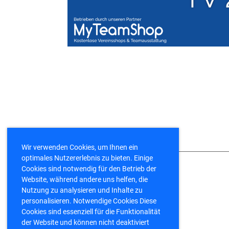
Wir verwenden Cookies, um Ihnen ein
optimales Nutzererlebnis zu bieten. Einige
Cookies sind notwendig für den Betrieb der
Kontakt
Website, während andere uns helfen, die
Nutzung zu analysieren und Inhalte zu
TV 1921 Büchenbach e.V.
personalisieren. Notwendige Cookies Diese
Postfach 1154
Cookies sind essenziell für die Funktionalität
91184 Büchenbach
der Website und können nicht deaktiviert