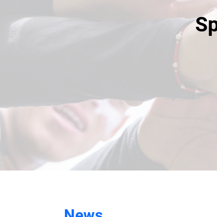
Sp
News